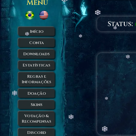
Menu
Status:
Início
Conta
Downloads
Estatísticas
Regras e
Informações
Doação
Skins
Votação &
Recompensas
Discord