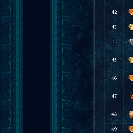
42
43
44
45
46
47
48
49