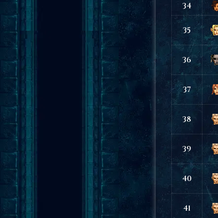
34
35
36
37
38
39
40
41