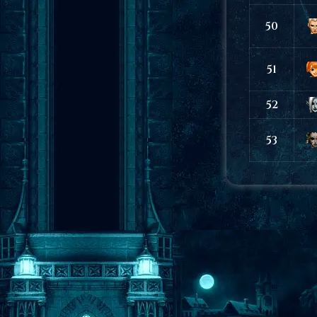
50
51
52
53