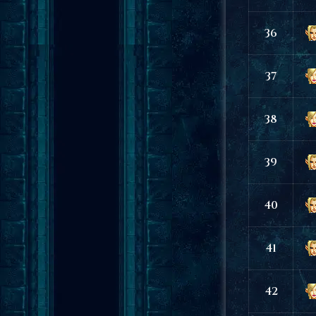
36
37
38
39
40
41
42