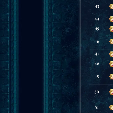
43
44
45
46
47
48
49
50
51