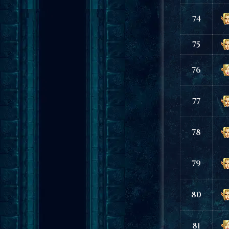
74
75
76
77
78
79
80
81