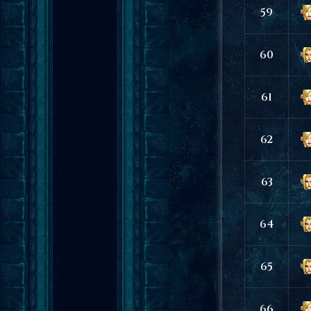
59
60
61
62
63
64
65
66