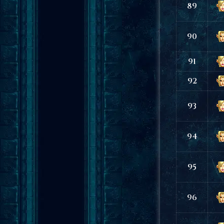
89
90
91
92
93
94
95
96