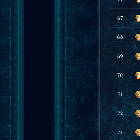
67
68
69
70
71
72
73