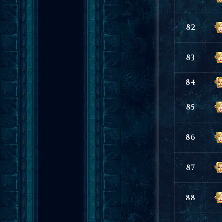
82
83
84
85
86
87
88