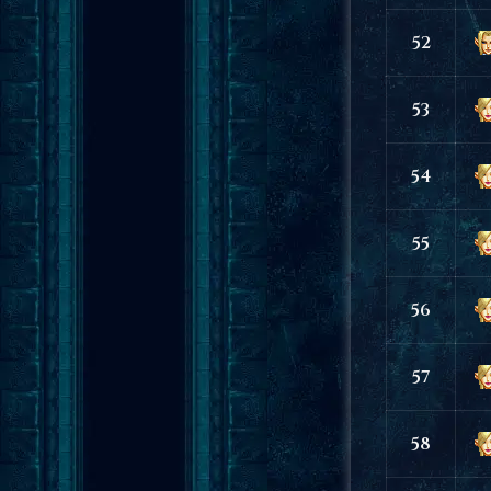
52
53
54
55
56
57
58