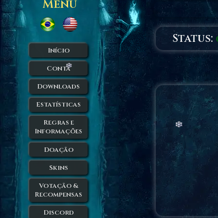
Menu
Status:
Início
Conta
Downloads
Estatísticas
Regras e
Informações
Doação
Skins
Votação &
Recompensas
Discord