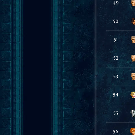
49
50
51
52
53
54
55
56