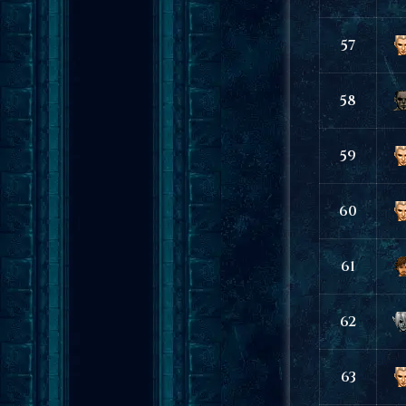
57
58
59
60
61
62
63