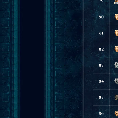
79
80
81
82
83
84
85
86