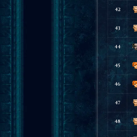
42
43
44
45
46
47
48