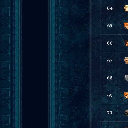
64
65
66
67
68
69
70