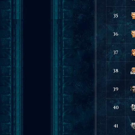
35
36
37
38
39
40
41