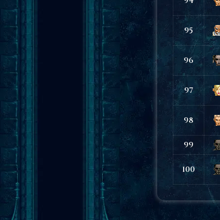
94
95
96
97
98
99
100