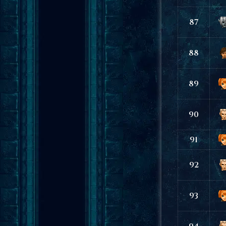
87
88
89
90
91
92
93