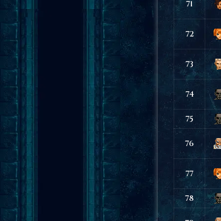
71
72
73
74
75
76
77
78