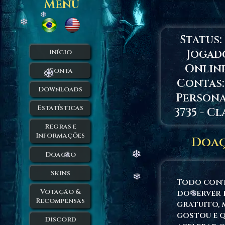
Menu
Status:
Jogad
Início
Onlin
Conta
Contas: 
Downloads
Persona
Estatísticas
3735 - Cl
Regras e
Informações
Doa
Doação
Skins
Todo con
Votação &
do server 
Recompensas
gratuito, 
gostou e 
Discord