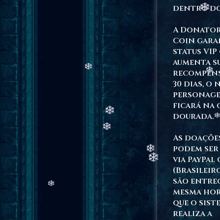
dentro do
A Donator
Coin gara
status VIP
aumenta s
recompens
30 dias, o
personag
ficará na 
dourada.
As doaçõe
podem ser 
via PayPal 
(Brasileiro
são entre
mesma hor
que o sist
realiza a