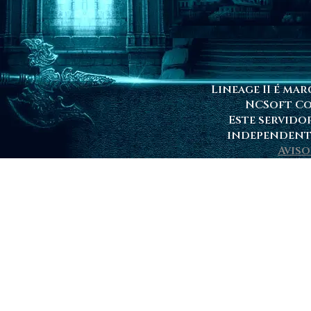
Lineage II é ma
NCSoft C
Este servido
independente
Aviso