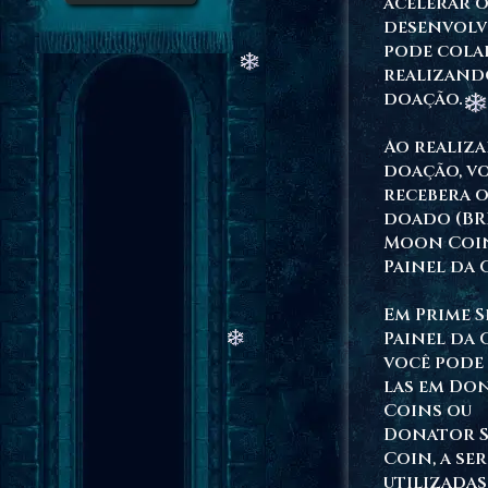
acelerar 
desenvolv
pode cola
realizand
doação.
Ao realiza
doação, v
recebera o
doado (BR
Moon Coi
Painel da 
Em Prime S
Painel da 
você pode
las em Do
Coins ou
Donator S
Coin, a se
utilizadas