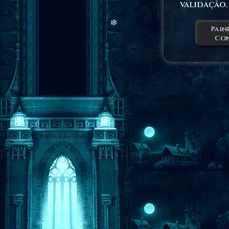
validação.
Pain
Co