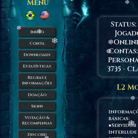
Menu
Status
Jogad
Início
Onlin
Conta
Contas: 
Downloads
Persona
Estatísticas
3735 - Cl
Regras e
Informações
L2 M
Doação
Skins
Informaç
Votação &
básicas:
Recompensas
●Servidor
Interlude
Discord