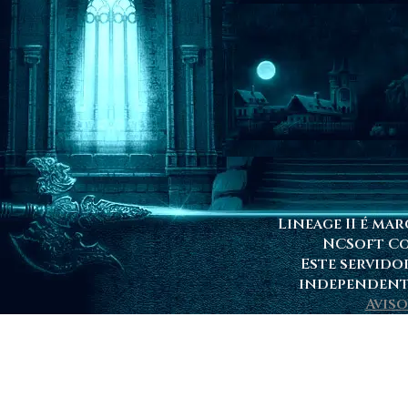
Lineage II é ma
NCSoft C
Este servido
independente
Aviso