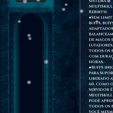
sistema
MultiSkill
Rebirth.
●Sem limit
buffs, buff
adaptados
balancea
de magos 
lutadores,
todos os 
com duraç
horas.
●Buffs ini
para supo
liberado a
60. Como 
servidor é
Multiskill
pode apre
todos os 
você mesm