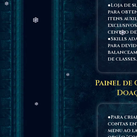
●Loja de s
para obte
itens auxil
exclusivo
centro de
●Skills ad
para devi
balancea
de classes.
Painel de
Doa
●Para cria
contas en
menu ao l