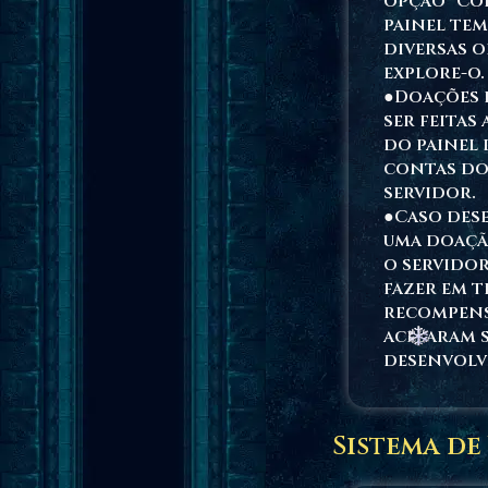
opção "Con
painel tem
diversas o
explore-o.
●Doações
ser feitas
do painel 
contas d
servidor.
●Caso dese
uma doaçã
o servidor
fazer em t
recompens
acelaram 
desenvolv
Sistema d