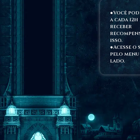
●Você pod
a cada 12h 
receber
recompens
isso.
●Acesse o 
pelo menu
lado.